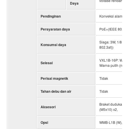
voltase rendah
Daya
Pendinginan
Konveksi alami
Persyaratan daya
PoE+(IEEE 802.3at
Siaga: 3W, 1/8(Pi
Konsumsi daya
802.3af))
VXL1B-16P: Warna 
Selesai
Warna putih (nilai 
Perisai magnetik
Tidak
Tahan debu dan air
Tidak
Braket dudukan x2,
Aksesori
(M5x10) x2,
Opsi
WMB-L1B (W), HC