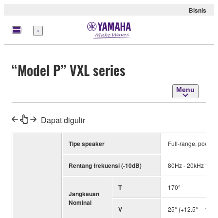
Bisnis
Menu
“Model P” VXL series
Menu
Dapat digulir
Tipe speaker
Full-range, powere
Rentang frekuensi (-10dB)
80Hz - 20kHz *1
T
170°
Jangkauan
Nominal
V
25° (+12.5° - -12.5