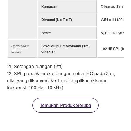
Kemasan
Dikemas dalam 1 
Dimensi (L x T x T)
W54 x H1120 x D1
Berat
5,0kg (Hanya spea
Spesifikasi
Level output maksimum (1m;
102 dB SPL (bila 
umum
on-axis)
*1: Setengah-ruangan (2π)
*2: SPL puncak terukur dengan noise IEC pada 2 m;
nilai yang dikonversi ke 1 m ditampilkan (kisaran
frekuensi: 100 Hz - 10 kHz)
Temukan Produk Serupa