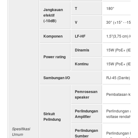
T
180°
Jangkauan
efektif
(-10dB)
V
30° (+15° - -15°)
Komponen
LF-HF
1,5"(3,75 cm) Konu
Dinamis
15W (PoE+ (IEEE 80
Power rating
Kontinu
15W (PoE+ (IEEE 80
Sambungan I/O
RJ-45 (Dante) x１
Pemrosesan
Pembatasan klip, p
speaker
Perlindungan
Perlindungan arus 
Sirkuit
Amplifier
voltase rendah, De
Pelindung
Spesifikasi
Perlindungan
Perlindungan beba
Umum
Sumber