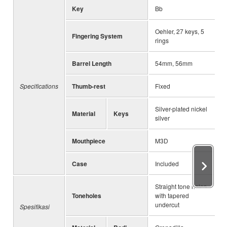
Key
Bb
Oehler, 27 keys, 5
Fingering System
rings
Barrel Length
54mm, 56mm
Specifications
Thumb-rest
Fixed
Silver-plated nickel
Material
Keys
silver
Mouthpiece
M3D
Case
Included
Straight tone holes
Toneholes
with tapered
undercut
Spesifikasi