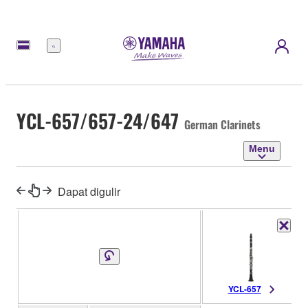
Menu
YCL-657/657-24/647
German Clarinets
Menu
Dapat digulir
YCL-657