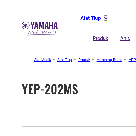
Alat Tiup
Produk
Artis
Alat Musik
Alat Tiup
Produk
Marching Brass
YEP
YEP-202MS