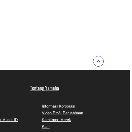
Tentang Yamaha
Informasi Korporasi
Video Profil Perusahaan
a Music ID
Komitmen Merek
Karir