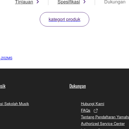
Tinjauan
Spesifikasi
Dukungan
kategori produk
-202MS
sik
Dukungan
si Sekolah Musik
Hubungi Kami
FAQs
Tentang Pendaftaran Yamah
Authorized Service Center