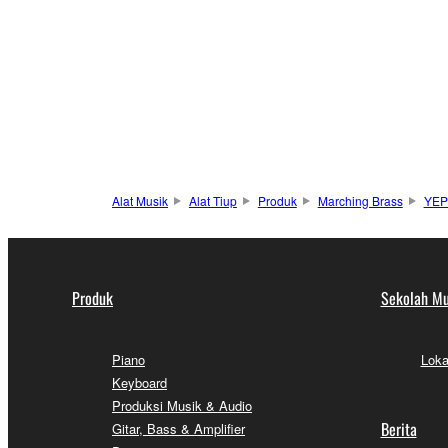
Alat Musik
Alat Tiup
Produk
Marching Brass
YEP
Produk
Sekolah Mu
Piano
Loka
Keyboard
Produksi Musik & Audio
Berita
Gitar, Bass & Amplifier