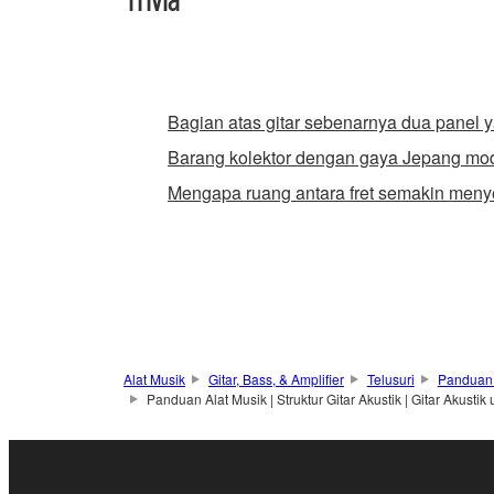
Bagian atas gitar sebenarnya dua panel
Barang kolektor dengan gaya Jepang mo
Mengapa ruang antara fret semakin menye
Alat Musik
Gitar, Bass, & Amplifier
Telusuri
Panduan A
Panduan Alat Musik | Struktur Gitar Akustik | Gitar Akust