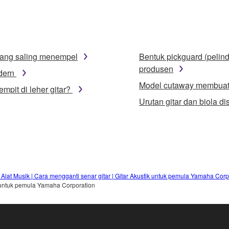
 yang saling menempel
Bentuk pickguard (pelin
produsen
dern
Model cutaway membuatn
mpit di leher gitar?
Urutan gitar dan biola d
lat Musik | Cara mengganti senar gitar | Gitar Akustik untuk pemula Yamaha Corp
ik untuk pemula Yamaha Corporation