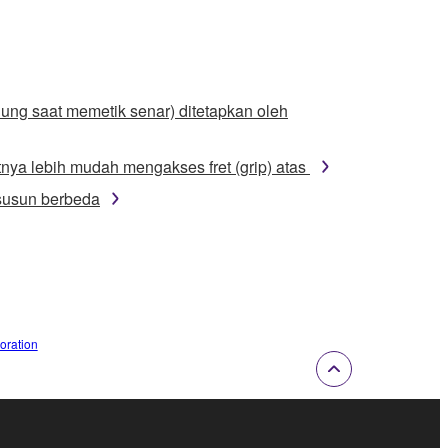
dung saat memetik senar) ditetapkan oleh
ya lebih mudah mengakses fret (grip) atas
isusun berbeda
oration