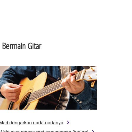
 Bermain Gitar
Mari dengarkan nada-nadanya
Waktunya menguasai penyeteman (tuning)