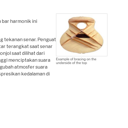
 bar harmonik ini
ng tekanan senar. Penguat
ar terangkat saat senar
jol saat dilihat dari
nggi menciptakan suara
ngubah atmosfer suara
spresikan kedalaman di