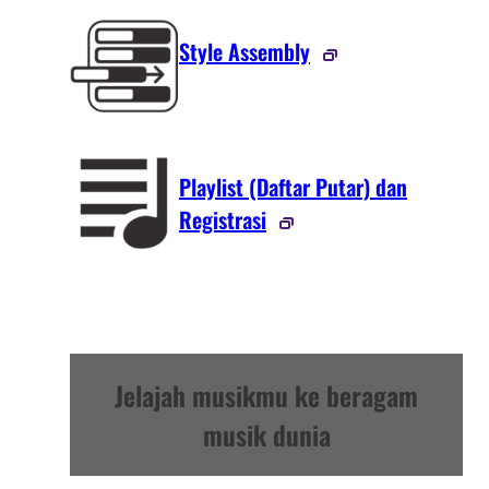
Style Assembly
Playlist (Daftar Putar) dan
Registrasi
Jelajah musikmu ke beragam
musik dunia