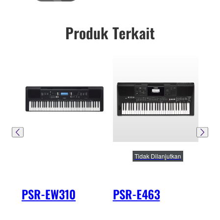
Produk Terkait
Tidak Dilanjutkan
PSR-EW310
PSR-E463
PS