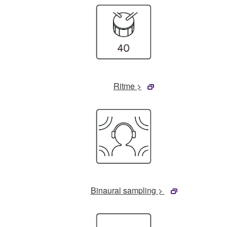
Ritme >
Binaural sampling >