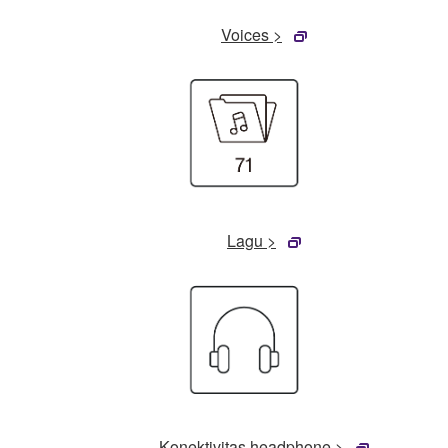
Voices >
Lagu >
Konektivitas headphone >