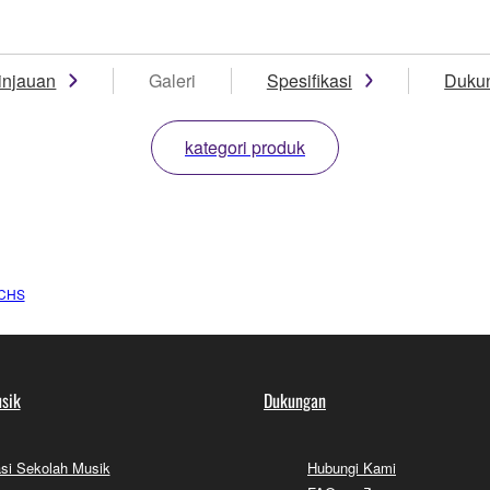
injauan
Galeri
Spesifikasi
Duku
kategori produk
5CHS
sik
Dukungan
si Sekolah Musik
Hubungi Kami