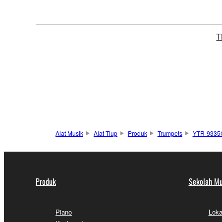
T
Alat Musik
Alat Tiup
Produk
Trumpets
YTR-933
Produk
Sekolah Mu
Piano
Loka