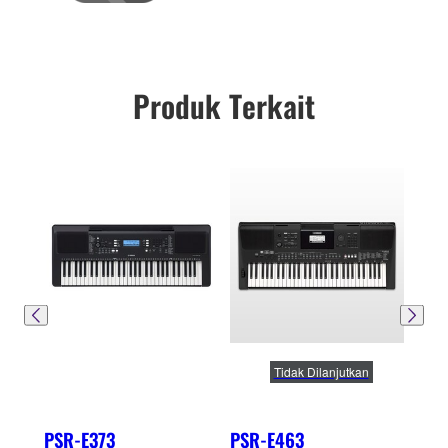
Produk Terkait
Tidak Dilanjutkan
PSR-E373
PSR-E463
PSR