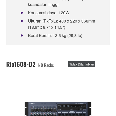
keandalan tinggi.
Konsumsi daya: 120W
Ukuran (PxTxL): 480 x 220 x 368mm
(18,9" x 8,7" x 14,5")
Berat Bersih: 13,5 kg (29,8 lb)
Rio1608-D2
I/O Racks
Tidak Dilanjutkan