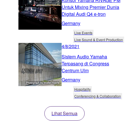
Konsol Yamaha RIVAGE PM
Untuk Mixing Premier Dunia
Digital Audi Q4 e-tron
Germany
Live Events
Live Sound & Event Production
4/8/2021
Sistem Audio Yamaha
Terpasang di Congress
Centrum Ulm
Germany
Hospitality
Conferencing & Collaboration
Lihat Semua