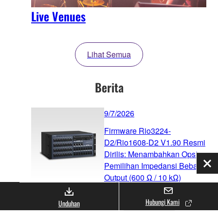
Live Venues
Lihat Semua
Berita
9/7/2026
Firmware Rio3224-
D2/Rio1608-D2 V1.90 Resmi
Dirilis: Menambahkan Opsi
Pemilihan Impedansi Beban
Tut
Output (600 Ω / 10 kΩ)
Audio
Antarmuka
Hubungi Kami
Unduhan
Software Updates