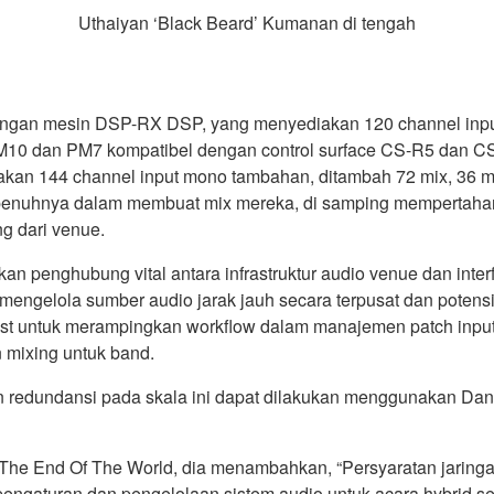
Uthaiyan ‘Black Beard’ Kumanan di tengah
gan mesin DSP-RX DSP, yang menyediakan 120 channel input 
M10 dan PM7 kompatibel dengan control surface CS-R5 dan CS
 144 channel input mono tambahan, ditambah 72 mix, 36 matr
 sepenuhnya dalam membuat mix mereka, di samping memperta
g dari venue.
 penghubung vital antara infrastruktur audio venue dan interf
engelola sumber audio jarak jauh secara terpusat dan potens
ast untuk merampingkan workflow dalam manajemen patch input/
 mixing untuk band.
redundansi pada skala ini dapat dilakukan menggunakan Dante
 End Of The World, dia menambahkan, “Persyaratan jaringan 
gaturan dan pengelolaan sistem audio untuk acara hybrid sepe