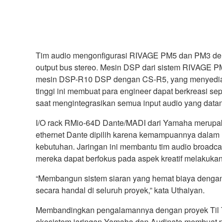
Tim audio mengonfigurasi RIVAGE PM5 dan PM3 den
output bus stereo. Mesin DSP dari sistem RIVAGE P
mesin DSP-R10 DSP dengan CS-R5, yang menyediakan
tinggi ini membuat para engineer dapat berkreasi
saat mengintegrasikan semua input audio yang datan
I/O rack RMio-64D Dante/MADI dari Yamaha merupakan
ethernet Dante dipilih karena kemampuannya dalam m
kebutuhan. Jaringan ini membantu tim audio broadc
mereka dapat berfokus pada aspek kreatif melakukan
“Membangun sistem siaran yang hemat biaya dengan 
secara handal di seluruh proyek,” kata Uthaiyan.
Membandingkan pengalamannya dengan proyek Til The
ekosistem jaringan Yamaha dan Audinate membuat pen