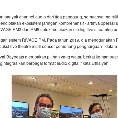
n banyak channel audio dari tiga panggung, semuanya memiliki l
nciptakan ekosistem jaringan komprehensif - artinya operasi s
RIVAGE PM3 dan PM5 untuk melakukan mixing live streaming unt
dengan sistem RIVAGE PM. Pada tahun 2019, dia menggunakan
duksi live theatre multi-sensor pemenang penghargaan - dalam 
val Baybeats merupakan pilihan yang wajar, berkat kemampua
ntegrasikan berbagai format audio digital,” kata Uthaiyan.